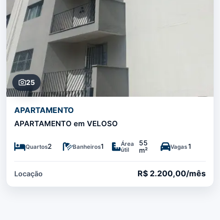
25
APARTAMENTO
APARTAMENTO em VELOSO
55
Área
2
1
1
Quartos
Banheiros
Vagas
útil
m²
R$ 2.200,00/mês
Locação