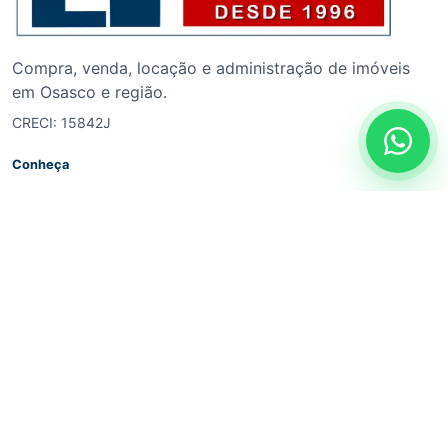
Compra, venda, locação e administração de imóveis
em Osasco e região.
CRECI: 15842J
Whats
Conheça
Início
Quem somos
Utilidades
Imóveis curtidos
Contato
Contato
Matriz Osasco