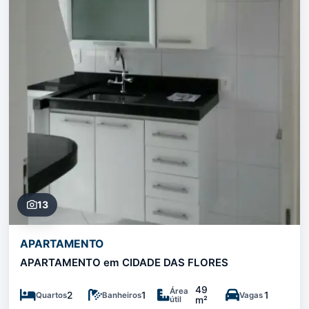
13
APARTAMENTO
APARTAMENTO em CIDADE DAS FLORES
49
Área
2
1
1
Quartos
Banheiros
Vagas
útil
m²