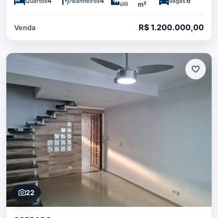
4
4
6
Quartos
Banheiros
Vagas
útil
m²
R$ 1.200.000,00
Venda
22