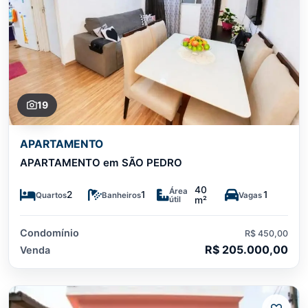
19
APARTAMENTO
APARTAMENTO em SÃO PEDRO
40
Área
2
1
1
Quartos
Banheiros
Vagas
útil
m²
Condomínio
R$ 450,00
R$ 205.000,00
Venda