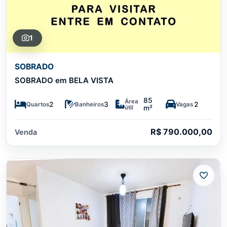
1
SOBRADO
SOBRADO em BELA VISTA
85
Área
2
3
2
Quartos
Banheiros
Vagas
útil
m²
R$ 790.000,00
Venda