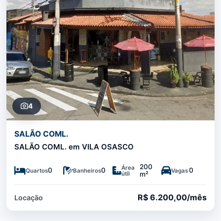
4
SALÃO COML.
SALÃO COML. em VILA OSASCO
200
Área
0
0
0
Quartos
Banheiros
Vagas
útil
m²
R$ 6.200,00/mês
Locação