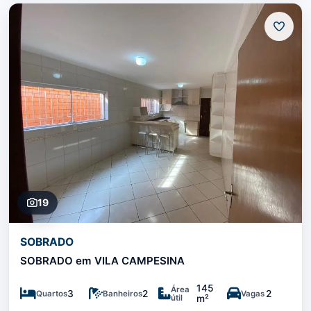
19
SOBRADO
SOBRADO em VILA CAMPESINA
145
Área
3
2
2
Quartos
Banheiros
Vagas
útil
m²