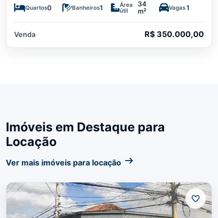
34
Área
0
1
1
Quartos
Banheiros
Vagas
útil
m²
R$ 350.000,00
Venda
Imóveis em Destaque para
Locação
Ver mais imóveis para locação