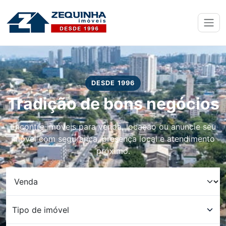
DESDE 1996
Tradição de bons negócios
Encontre imóveis para venda, locação ou anuncie seu
imóvel com segurança, presença local e atendimento
próximo.
Transação
Tipo de imóvel
Tipo de imóvel