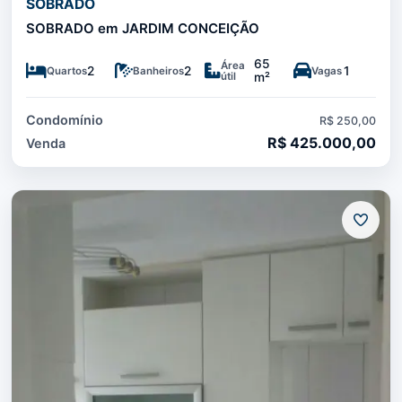
SOBRADO
SOBRADO em JARDIM CONCEIÇÃO
65
Área
2
2
1
Quartos
Banheiros
Vagas
útil
m²
Condomínio
R$ 250,00
R$ 425.000,00
Venda