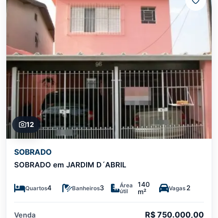
12
SOBRADO
SOBRADO em JARDIM D´ABRIL
140
Área
4
3
2
Quartos
Banheiros
Vagas
útil
m²
R$ 750.000,00
Venda