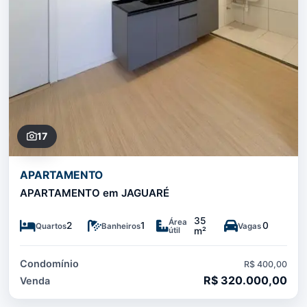
17
APARTAMENTO
APARTAMENTO em JAGUARÉ
35
Área
2
1
0
Quartos
Banheiros
Vagas
útil
m²
Condomínio
R$ 400,00
R$ 320.000,00
Venda