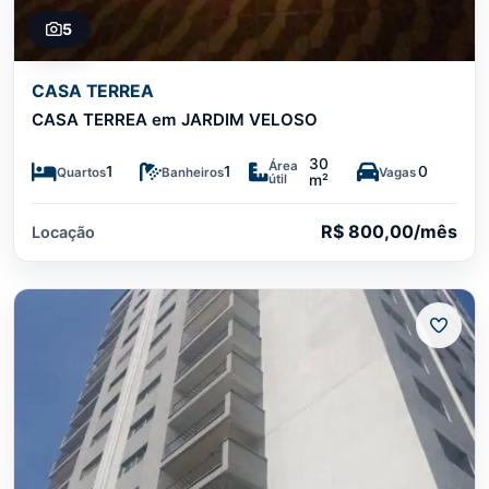
5
CASA TERREA
CASA TERREA em JARDIM VELOSO
30
Área
1
1
0
Quartos
Banheiros
Vagas
útil
m²
R$ 800,00/mês
Locação