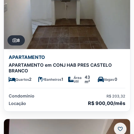
8
APARTAMENTO
APARTAMENTO em CONJ HAB PRES CASTELO
BRANCO
43
Área
2
1
0
Quartos
Banheiros
Vagas
útil
m²
Condomínio
R$ 203,32
R$ 900,00/mês
Locação