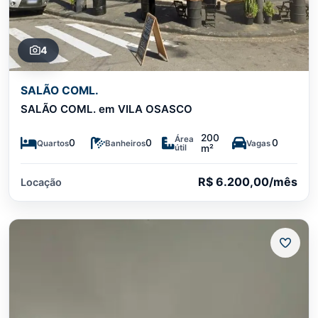
4
SALÃO COML.
SALÃO COML. em VILA OSASCO
200
Área
0
0
0
Quartos
Banheiros
Vagas
útil
m²
R$ 6.200,00/mês
Locação