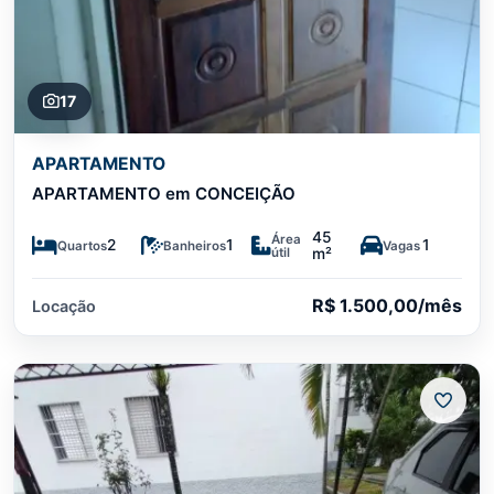
17
APARTAMENTO
APARTAMENTO em CONCEIÇÃO
45
Área
2
1
1
Quartos
Banheiros
Vagas
útil
m²
R$ 1.500,00/mês
Locação