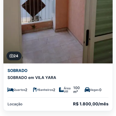
24
SOBRADO
SOBRADO em VILA YARA
100
Área
2
2
0
Quartos
Banheiros
Vagas
útil
m²
R$ 1.800,00/mês
Locação