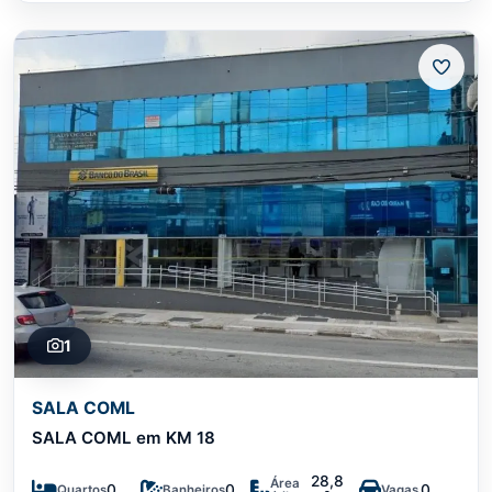
1
SALA COML
SALA COML em KM 18
28,8
Área
0
0
0
Quartos
Banheiros
Vagas