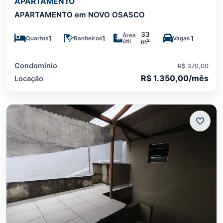
APARTAMENTO
APARTAMENTO em NOVO OSASCO
33
Área
1
1
1
Quartos
Banheiros
Vagas
útil
m²
Condomínio
R$ 370,00
R$ 1.350,00/mês
Locação