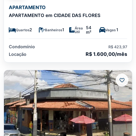
APARTAMENTO
APARTAMENTO em CIDADE DAS FLORES
54
Área
2
1
1
Quartos
Banheiros
Vagas
útil
m²
Condomínio
R$ 423,97
R$ 1.600,00/mês
Locação