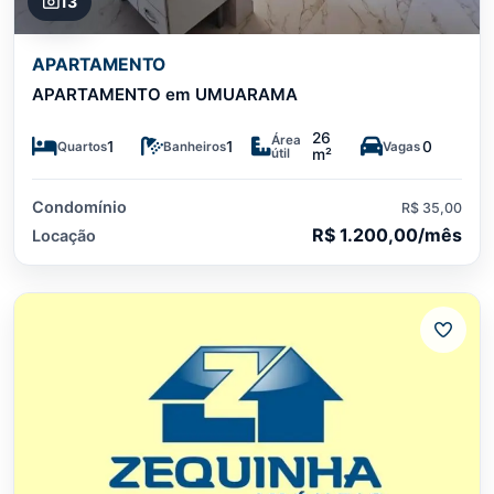
13
APARTAMENTO
APARTAMENTO em UMUARAMA
26
Área
1
1
0
Quartos
Banheiros
Vagas
útil
m²
Condomínio
R$ 35,00
R$ 1.200,00/mês
Locação