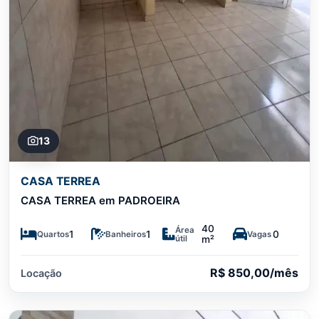
13
CASA TERREA
CASA TERREA em PADROEIRA
40
Área
1
1
0
Quartos
Banheiros
Vagas
útil
m²
R$ 850,00/mês
Locação