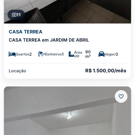
11
CASA TERREA
CASA TERREA em JARDIM DE ABRIL
90
Área
2
1
0
Quartos
Banheiros
Vagas
útil
m²
R$ 1.500,00/mês
Locação