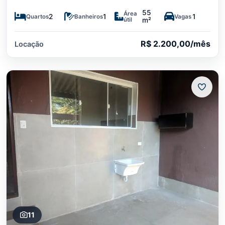
55
Área
2
1
1
Quartos
Banheiros
Vagas
útil
m²
R$ 2.200,00/mês
Locação
11