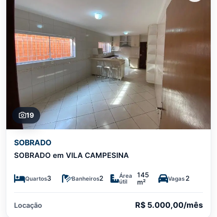
19
SOBRADO
SOBRADO em VILA CAMPESINA
145
Área
3
2
2
Quartos
Banheiros
Vagas
útil
m²
R$ 5.000,00/mês
Locação