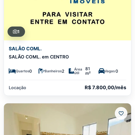
1
SALÃO COML.
SALÃO COML. em CENTRO
81
Área
0
2
0
Quartos
Banheiros
Vagas
útil
m²
R$ 7.800,00/mês
Locação