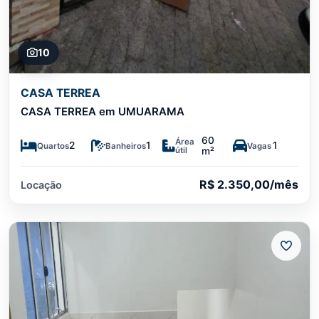
10
CASA TERREA
CASA TERREA em UMUARAMA
60
Área
2
1
1
Quartos
Banheiros
Vagas
útil
m²
R$ 2.350,00/mês
Locação