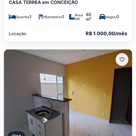
CASA TERREA em CONCEIÇÃO
60
Área
1
1
0
Quartos
Banheiros
Vagas
útil
m²
R$ 1.000,00/mês
Locação