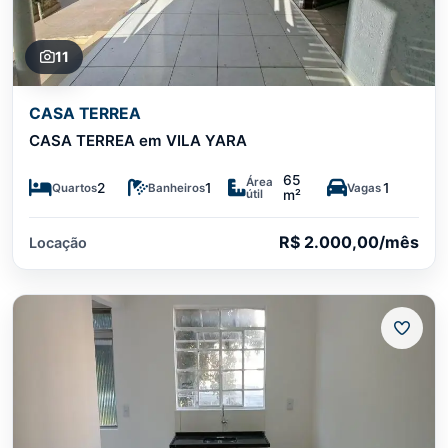
11
CASA TERREA
CASA TERREA em VILA YARA
65
Área
2
1
1
Quartos
Banheiros
Vagas
útil
m²
R$ 2.000,00/mês
Locação