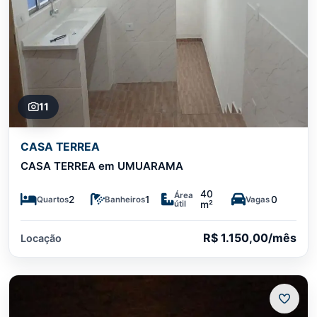
11
CASA TERREA
CASA TERREA em UMUARAMA
40
Área
2
1
0
Quartos
Banheiros
Vagas
útil
m²
R$ 1.150,00/mês
Locação