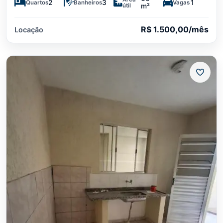
2
3
1
Quartos
Banheiros
Vagas
útil
m²
R$ 1.500,00/mês
Locação