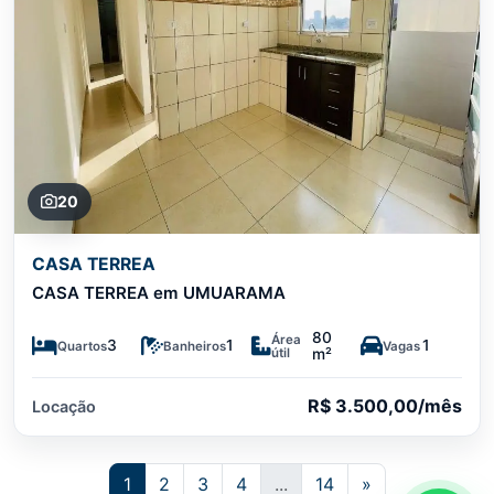
20
CASA TERREA
CASA TERREA em UMUARAMA
80
Área
3
1
1
Quartos
Banheiros
Vagas
útil
m²
R$ 3.500,00/mês
Locação
1
2
3
4
...
14
»