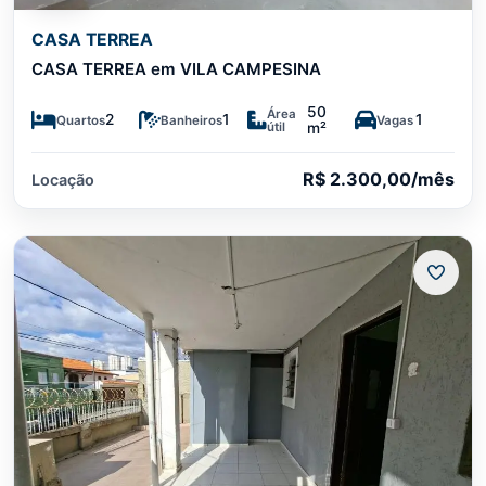
CASA TERREA
CASA TERREA em VILA CAMPESINA
50
Área
2
1
1
Quartos
Banheiros
Vagas
útil
m²
R$ 2.300,00/mês
Locação